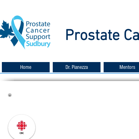
Prostate C
Home
Dr. Pianezza
Mentors